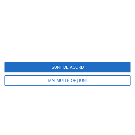
ABOUT
SERVICES
PORTFOLIO
SITEMAP
CONTACT
BLOG
SUNT DE ACORD
FEEDBACK
MAI MULTE OPȚIUNI
TERMS & CONDITIONS
Cookie Policy
Privacy Statement
POLL