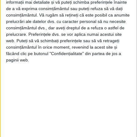
informații mai detaliate și vă puteți schimba preferințele înainte
What is a framework !?
de a vă exprima consimțământul sau puteți refuza să vă dați
27 January 2020
consimțământul.
Vă rugăm să rețineți că este posibil ca anumite
0
prelucrări ale datelor dvs. cu caracter personal să nu necesite
consimțământul dvs., dar aveți dreptul de a refuza o astfel de
What is an API (Application Programming
prelucrare. Preferințele dvs. se vor aplica numai acestui site
Interface) !?
web. Puteți să vă schimbați preferințele sau să vă retrageți
0
24 January 2020
consimțământul în orice moment, revenind la acest site și
făcând clic pe butonul "Confidențialitate" din partea de jos a
What is web content !?
paginii web.
22 January 2020
0
What is a responsive design !?
21 January 2020
0
LATEST COMMENTS