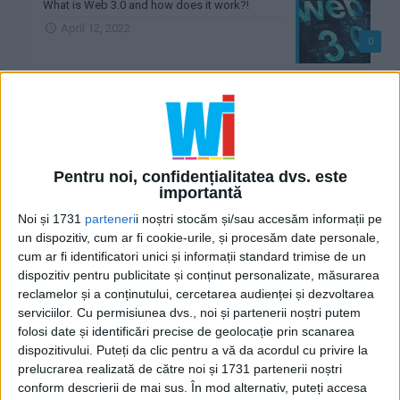
What is Web 3.0 and how does it work?!
April 12, 2022
0
What is that CMS !?
11 February 2020
0
What is a database !?
Pentru noi, confidențialitatea dvs. este
30 January 2020
importantă
0
Noi și 1731
parteneri
i noștri stocăm și/sau accesăm informații pe
un dispozitiv, cum ar fi cookie-urile, și procesăm date personale,
What's the frontend !?
cum ar fi identificatori unici și informații standard trimise de un
28 January 2020
dispozitiv pentru publicitate și conținut personalizate, măsurarea
0
reclamelor și a conținutului, cercetarea audienței și dezvoltarea
serviciilor.
Cu permisiunea dvs., noi și partenerii noștri putem
What is a backend !?
folosi date și identificări precise de geolocație prin scanarea
28 January 2020
dispozitivului. Puteți da clic pentru a vă da acordul cu privire la
0
prelucrarea realizată de către noi și 1731 partenerii noștri
conform descrierii de mai sus. În mod alternativ, puteți accesa