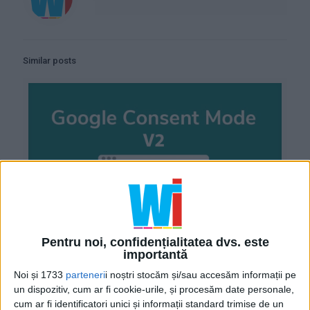
Similar posts
Pentru noi, confidențialitatea dvs. este
importantă
Noi și 1733
parteneri
i noștri stocăm și/sau accesăm informații pe
February 29, 2024
un dispozitiv, cum ar fi cookie-urile, și procesăm date personale,
What is Google Consent Mode V2 and how is it implemented?
cum ar fi identificatori unici și informații standard trimise de un