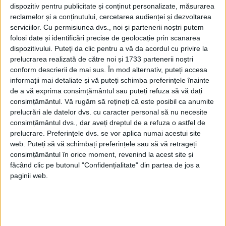
dispozitiv pentru publicitate și conținut personalizate, măsurarea
reclamelor și a conținutului, cercetarea audienței și dezvoltarea
Read more
serviciilor.
Cu permisiunea dvs., noi și partenerii noștri putem
folosi date și identificări precise de geolocație prin scanarea
dispozitivului. Puteți da clic pentru a vă da acordul cu privire la
prelucrarea realizată de către noi și 1733 partenerii noștri
conform descrierii de mai sus. În mod alternativ, puteți accesa
informații mai detaliate și vă puteți schimba preferințele înainte
de a vă exprima consimțământul sau puteți refuza să vă dați
consimțământul.
Vă rugăm să rețineți că este posibil ca anumite
prelucrări ale datelor dvs. cu caracter personal să nu necesite
consimțământul dvs., dar aveți dreptul de a refuza o astfel de
prelucrare. Preferințele dvs. se vor aplica numai acestui site
web. Puteți să vă schimbați preferințele sau să vă retrageți
consimțământul în orice moment, revenind la acest site și
făcând clic pe butonul "Confidențialitate" din partea de jos a
paginii web.
April 12, 2022
What is Web 3.0 and how does it work?!