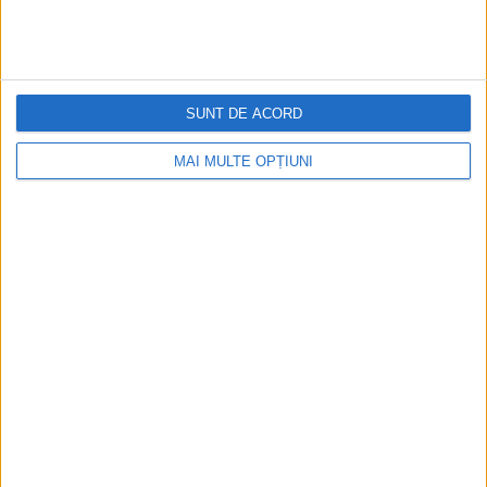
HOME
ABOUT
SUNT DE ACORD
SERVICES
MAI MULTE OPȚIUNI
PORTFOLIO
SITEMAP
CONTACT
BLOG
FEEDBACK
TERMS & CONDITIONS
Cookie Policy
Privacy Statement