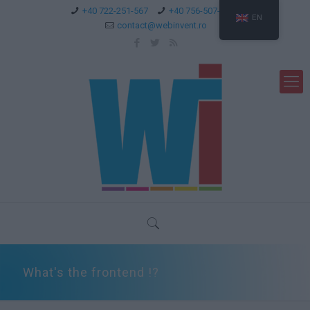
+40 722-251-567
+40 756-507-744
EN
contact@webinvent.ro
What's the frontend !?