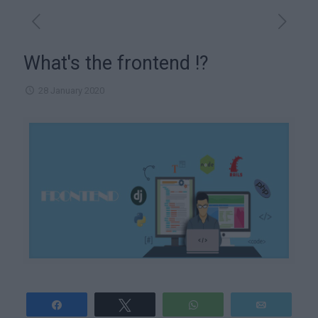
What's the frontend !?
28 January 2020
Share
Tweet
WhatsApp
E-mail