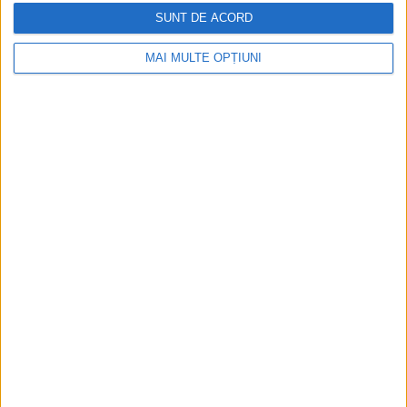
Audio Visual
SUNT DE ACORD
Portfolio sites
Partner sites
Other Sites
MAI MULTE OPȚIUNI
Social networks
View Results
SOCIAL SHARE
LATEST POSTS
What is Google Consent Mode V2 and how is it
implemented?
0
February 29, 2024