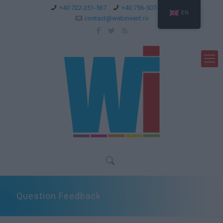
+40 722-251-567
+40 756-507-744
EN
contact@webinvent.ro
Question Feedback