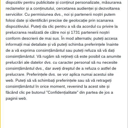
dispozitiv pentru publicitate și conținut personalizate, măsurarea
reclamelor și a conținutului, cercetarea audienței și dezvoltarea
serviciilor.
Cu permisiunea dvs., noi și partenerii noștri putem
folosi date și identificări precise de geolocație prin scanarea
dispozitivului. Puteți da clic pentru a vă da acordul cu privire la
prelucrarea realizată de către noi și 1731 partenerii noștri
conform descrierii de mai sus. În mod alternativ, puteți accesa
informații mai detaliate și vă puteți schimba preferințele înainte
de a vă exprima consimțământul sau puteți refuza să vă dați
consimțământul.
Vă rugăm să rețineți că este posibil ca anumite
prelucrări ale datelor dvs. cu caracter personal să nu necesite
consimțământul dvs., dar aveți dreptul de a refuza o astfel de
prelucrare. Preferințele dvs. se vor aplica numai acestui site
web. Puteți să vă schimbați preferințele sau să vă retrageți
consimțământul în orice moment, revenind la acest site și
făcând clic pe butonul "Confidențialitate" din partea de jos a
paginii web.