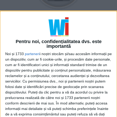
Pentru noi, confidențialitatea dvs. este
importantă
Webinvent 3 logo
Noi și 1733
parteneri
i noștri stocăm și/sau accesăm informații pe
un dispozitiv, cum ar fi cookie-urile, și procesăm date personale,
cum ar fi identificatori unici și informații standard trimise de un
dispozitiv pentru publicitate și conținut personalizate, măsurarea
reclamelor și a conținutului, cercetarea audienței și dezvoltarea
serviciilor.
Cu permisiunea dvs., noi și partenerii noștri putem
folosi date și identificări precise de geolocație prin scanarea
dispozitivului. Puteți da clic pentru a vă da acordul cu privire la
prelucrarea realizată de către noi și 1733 partenerii noștri
conform descrierii de mai sus. În mod alternativ, puteți accesa
informații mai detaliate și vă puteți schimba preferințele înainte
de a vă exprima consimțământul sau puteți refuza să vă dați