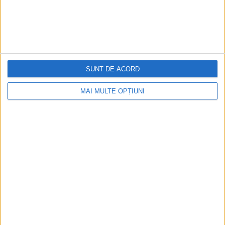
CONTACT
BLOG
FEEDBACK
SUNT DE ACORD
TERMS & CONDITIONS
MAI MULTE OPȚIUNI
Cookie Policy
Privacy Statement
POLL
Where did you find out about Web Invent?
Search Engines
Recommend customers
Promotional materials
Audio Visual
Portfolio sites