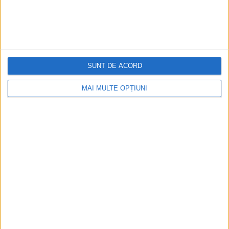
MENIU
ACASĂ
DESPRE
SUNT DE ACORD
SERVICII
MAI MULTE OPȚIUNI
PORTOFOLIU
SITEMAP
CONTACT
BLOG
FEEDBACK
TERMENI & CONDITII
Politica privind Cookie-urile