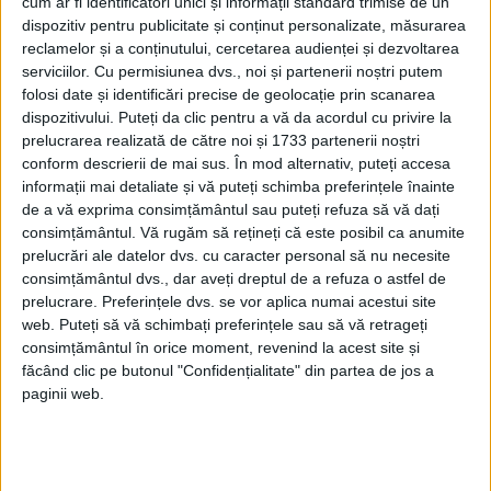
cum ar fi identificatori unici și informații standard trimise de un
29 februarie 2024
dispozitiv pentru publicitate și conținut personalizate, măsurarea
Ce este Google Consent Mode V2 și cum se implementează?
reclamelor și a conținutului, cercetarea audienței și dezvoltarea
serviciilor.
Cu permisiunea dvs., noi și partenerii noștri putem
Citește mai mult
folosi date și identificări precise de geolocație prin scanarea
dispozitivului. Puteți da clic pentru a vă da acordul cu privire la
prelucrarea realizată de către noi și 1733 partenerii noștri
conform descrierii de mai sus. În mod alternativ, puteți accesa
informații mai detaliate și vă puteți schimba preferințele înainte
de a vă exprima consimțământul sau puteți refuza să vă dați
consimțământul.
Vă rugăm să rețineți că este posibil ca anumite
prelucrări ale datelor dvs. cu caracter personal să nu necesite
consimțământul dvs., dar aveți dreptul de a refuza o astfel de
prelucrare. Preferințele dvs. se vor aplica numai acestui site
web. Puteți să vă schimbați preferințele sau să vă retrageți
consimțământul în orice moment, revenind la acest site și
făcând clic pe butonul "Confidențialitate" din partea de jos a
paginii web.
12 aprilie 2022