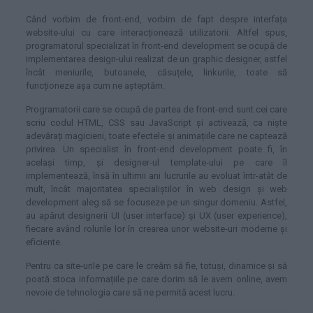
Când vorbim de front-end, vorbim de fapt despre interfața
website-ului cu care interacționează utilizatorii. Altfel spus,
programatorul specializat în front-end development se ocupă de
implementarea design-ului realizat de un graphic designer, astfel
încât meniurile, butoanele, căsuțele, linkurile, toate să
funcționeze așa cum ne așteptăm.
Programatorii care se ocupă de partea de front-end sunt cei care
scriu codul HTML, CSS sau JavaScript și activează, ca niște
adevărați magicieni, toate efectele și animațiile care ne captează
privirea. Un specialist în front-end development poate fi, în
același timp, și designer-ul template-ului pe care îl
implementează, însă în ultimii ani lucrurile au evoluat într-atât de
mult, încât majoritatea specialiștilor în web design și web
development aleg să se focuseze pe un singur domeniu. Astfel,
au apărut designerii UI (user interface) și UX (user experience),
fiecare având rolurile lor în crearea unor website-uri moderne și
eficiente.
Pentru ca site-urile pe care le creăm să fie, totuși, dinamice și să
poată stoca informațiile pe care dorim să le avem online, avem
nevoie de tehnologia care să ne permită acest lucru.