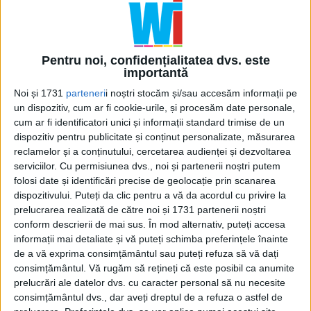
ne
comanda
d-voastra.
PS. Toate pachetele sunt doar ca titlu informativ, sunt flexibile si
Pentru noi, confidențialitatea dvs. este
permit a fi negociate in functie de nevoile clientului !
importantă
Noi și 1731
parteneri
i noștri stocăm și/sau accesăm informații pe
Trimite comanda ta acum
un dispozitiv, cum ar fi cookie-urile, și procesăm date personale,
cum ar fi identificatori unici și informații standard trimise de un
dispozitiv pentru publicitate și conținut personalizate, măsurarea
reclamelor și a conținutului, cercetarea audienței și dezvoltarea
serviciilor.
Cu permisiunea dvs., noi și partenerii noștri putem
folosi date și identificări precise de geolocație prin scanarea
dispozitivului. Puteți da clic pentru a vă da acordul cu privire la
prelucrarea realizată de către noi și 1731 partenerii noștri
MENIU
conform descrierii de mai sus. În mod alternativ, puteți accesa
informații mai detaliate și vă puteți schimba preferințele înainte
ACASĂ
de a vă exprima consimțământul sau puteți refuza să vă dați
consimțământul.
Vă rugăm să rețineți că este posibil ca anumite
DESPRE
prelucrări ale datelor dvs. cu caracter personal să nu necesite
SERVICII
consimțământul dvs., dar aveți dreptul de a refuza o astfel de