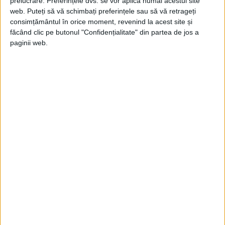
prelucrare. Preferințele dvs. se vor aplica numai acestui site
PORTOFOLIU
web. Puteți să vă schimbați preferințele sau să vă retrageți
consimțământul în orice moment, revenind la acest site și
SITEMAP
făcând clic pe butonul "Confidențialitate" din partea de jos a
paginii web.
CONTACT
BLOG
FEEDBACK
TERMENI & CONDITII
Politica privind Cookie-urile
Declarație de Confidențialitate
SONDAJ
De unde ati aflat despre Web Invent ?
Motoare Cautare