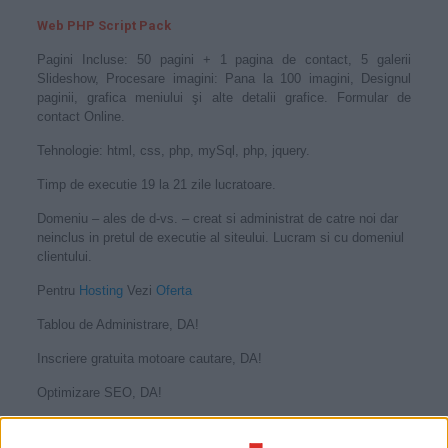
Web PHP Script Pack
Pagini Incluse: 50 pagini + 1 pagina de contact, 5 galerii
Slideshow, Procesare imagini: Pana la 100 imagini, Designul
paginii, grafica meniului şi alte detalii grafice. Formular de
contact Online.
Tehnologie: html, css, php, mySql, php, jquery.
Timp de executie 19 la 21 zile lucratoare.
Domeniu – ales de d-vs. – creat si administrat de catre noi dar
neinclus in pretul de executie al siteului. Lucram si cu domeniul
clientului.
Pentru
Hosting
Vezi
Oferta
Tablou de Administrare, DA!
Inscriere gratuita motoare cautare, DA!
Optimizare SEO, DA!
Pentru informatii suplimentare luati legatura cu noi in
sectiunea
contact
, descarcati
oferta
in format pdf sau trimiteti-