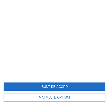
Recomandare Clienti
Materiale Promotionale
Audio Vizual
Site-uri din Portofoliu
Site-uri Partenere
Alte Site-uri
Retele Sociale
View Results
SOCIAL SHARE
SUNT DE ACORD
ULTIMELE POSTĂRI
MAI MULTE OPȚIUNI
Ce este Google Consent Mode V2 și cum se
implementează?