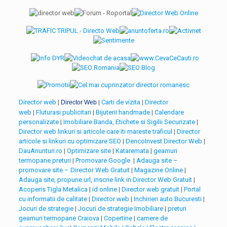
Director web
|
|
Carti de vizita
|
Director
Director Web
web
|
Fluturasi publicitari
|
Bijuterii handmade
|
Calendare
personalizate
|
Imobiliare
Banda, Etichete si Sigilii Securizate
|
Director web linkuri si articole care iti mareste traficul
|
Director
articole si linkuri cu optimizare SEO
|
DencoInvest Director Web
|
DauAnunturi.ro
|
Optimizare site
|
Kataremata
|
geamuri
termopane preturi
|
Promovare Google
|
Adauga site –
promovare site – Director Web Gratuit
|
Magazine Online
|
Adauga site, propune url, inscrie link in Director Web Gratuit
|
Acoperis Tigla Metalica
|
id online
|
Director web gratuit
|
Portal
cu informatii de calitate
|
Director web
|
Inchirieri auto Bucuresti
|
Jocuri de strategie
|
Jocuri de strategie
Imobiliare
|
preturi
geamuri termopane
Craiova
|
Copertine
|
camere de