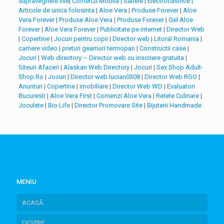
supraveghere live
|
Comenzi Mobila | Saltele | Electrocasnice |
Articole de unica folosinta
|
Aloe Vera
|
Produse Forever
|
Aloe
Vera Forever
|
Produse Aloe Vera
|
Produse Forever
|
Gel Aloe
Forever
|
Aloe Vera Forever
|
Publicitate pe internet
|
Director Web
|
Copertine
|
Jocuri pentru copii
|
Director web
|
Litoral Romania
|
camere video
|
preturi geamuri termopan
|
Constructii case
|
Jocuri
|
Web directory – Director web cu inscriere gratuita
|
Siteuri Afaceri
|
Alaskan Web Directory
|
Jocuri
|
Sex Shop Adult-
Shop.Ro
|
Jocuri
|
Director web lucian0308
|
Director Web RGO
|
Anunturi
|
Copertine
|
imobiliare
|
Director Web WD
|
Evaluatori
Bucuresti
|
Aloe Vera First
|
Comenzi Aloe Vera
|
Retete Culinare
|
Joculete
|
Bio Life
|
Director Promovare Site
|
Bijuterii Handmade
MENIU
ACASĂ
DESPRE