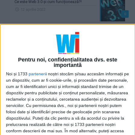
Ce este Web 3.0 și cum funcționează?!
12 aprilie 2022
0
Ce este acela CMS !?
11 februarie 2020
0
Ce este o bază de date !?
Pentru noi, confidențialitatea dvs. este
30 ianuarie 2020
importantă
0
Noi și 1733
parteneri
i noștri stocăm și/sau accesăm informații pe
un dispozitiv, cum ar fi cookie-urile, și procesăm date personale,
Ce este frontend !?
cum ar fi identificatori unici și informații standard trimise de un
28 ianuarie 2020
dispozitiv pentru publicitate și conținut personalizate, măsurarea
0
reclamelor și a conținutului, cercetarea audienței și dezvoltarea
serviciilor.
Cu permisiunea dvs., noi și partenerii noștri putem
Ce este backend !?
folosi date și identificări precise de geolocație prin scanarea
28 ianuarie 2020
dispozitivului. Puteți da clic pentru a vă da acordul cu privire la
0
prelucrarea realizată de către noi și 1733 partenerii noștri
conform descrierii de mai sus. În mod alternativ, puteți accesa