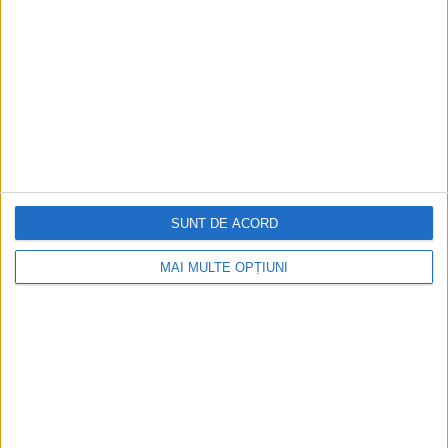
DESPRE
SERVICII
PORTOFOLIU
SITEMAP
CONTACT
BLOG
SUNT DE ACORD
FEEDBACK
MAI MULTE OPȚIUNI
TERMENI & CONDITII
Politica privind Cookie-urile
Declarație de Confidențialitate
SONDAJ