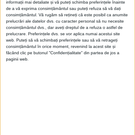
informații mai detaliate și vă puteți schimba preferințele înainte
Ce este un framework !?
de a vă exprima consimțământul sau puteți refuza să vă dați
27 ianuarie 2020
consimțământul.
Vă rugăm să rețineți că este posibil ca anumite
0
prelucrări ale datelor dvs. cu caracter personal să nu necesite
consimțământul dvs., dar aveți dreptul de a refuza o astfel de
Ce este un API (Application Programming
prelucrare. Preferințele dvs. se vor aplica numai acestui site
Interface) !?
web. Puteți să vă schimbați preferințele sau să vă retrageți
0
24 ianuarie 2020
consimțământul în orice moment, revenind la acest site și
făcând clic pe butonul "Confidențialitate" din partea de jos a
Ce este conținutul web (web content) !?
paginii web.
22 ianuarie 2020
0
Ce este un design responsive !?
21 ianuarie 2020
0
ULTIMELE COMENTARII