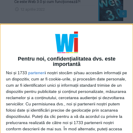
Ce este Web 3.0 și cum funcționează?!
12 aprilie 2022
0
Ce este acela CMS !?
11 februarie 2020
0
Ce este o bază de date !?
Pentru noi, confidențialitatea dvs. este
30 ianuarie 2020
importantă
0
Noi și 1733
parteneri
i noștri stocăm și/sau accesăm informații pe
un dispozitiv, cum ar fi cookie-urile, și procesăm date personale,
Ce este frontend !?
cum ar fi identificatori unici și informații standard trimise de un
28 ianuarie 2020
dispozitiv pentru publicitate și conținut personalizate, măsurarea
0
reclamelor și a conținutului, cercetarea audienței și dezvoltarea
serviciilor.
Cu permisiunea dvs., noi și partenerii noștri putem
Ce este backend !?
folosi date și identificări precise de geolocație prin scanarea
28 ianuarie 2020
dispozitivului. Puteți da clic pentru a vă da acordul cu privire la
0
prelucrarea realizată de către noi și 1733 partenerii noștri
conform descrierii de mai sus. În mod alternativ, puteți accesa