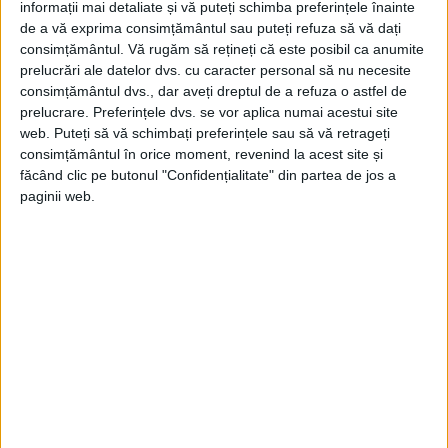
informații mai detaliate și vă puteți schimba preferințele înainte
Ce este un framework !?
de a vă exprima consimțământul sau puteți refuza să vă dați
27 ianuarie 2020
consimțământul.
Vă rugăm să rețineți că este posibil ca anumite
0
prelucrări ale datelor dvs. cu caracter personal să nu necesite
consimțământul dvs., dar aveți dreptul de a refuza o astfel de
Ce este un API (Application Programming
prelucrare. Preferințele dvs. se vor aplica numai acestui site
Interface) !?
web. Puteți să vă schimbați preferințele sau să vă retrageți
0
24 ianuarie 2020
consimțământul în orice moment, revenind la acest site și
făcând clic pe butonul "Confidențialitate" din partea de jos a
Ce este conținutul web (web content) !?
paginii web.
22 ianuarie 2020
0
Ce este un design responsive !?
21 ianuarie 2020
0
ULTIMELE COMENTARII