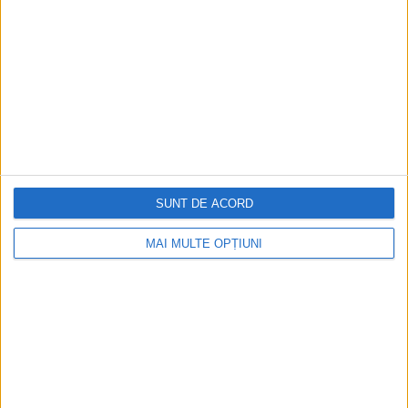
DESPRE
SERVICII
PORTOFOLIU
SITEMAP
CONTACT
BLOG
SUNT DE ACORD
FEEDBACK
MAI MULTE OPȚIUNI
TERMENI & CONDITII
Politica privind Cookie-urile
Declarație de Confidențialitate
SONDAJ