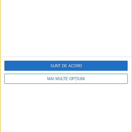
DESPRE
SERVICII
PORTOFOLIU
SITEMAP
CONTACT
BLOG
SUNT DE ACORD
FEEDBACK
MAI MULTE OPȚIUNI
TERMENI & CONDITII
Politica privind Cookie-urile
Declarație de Confidențialitate
SONDAJ