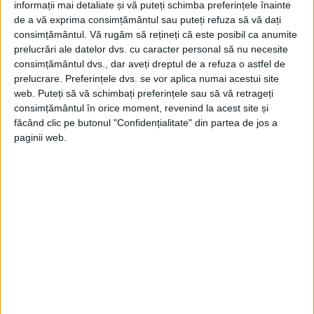
informații mai detaliate și vă puteți schimba preferințele înainte
Ce este un framework !?
de a vă exprima consimțământul sau puteți refuza să vă dați
27 ianuarie 2020
consimțământul.
Vă rugăm să rețineți că este posibil ca anumite
0
prelucrări ale datelor dvs. cu caracter personal să nu necesite
consimțământul dvs., dar aveți dreptul de a refuza o astfel de
Ce este un API (Application Programming
prelucrare. Preferințele dvs. se vor aplica numai acestui site
Interface) !?
web. Puteți să vă schimbați preferințele sau să vă retrageți
0
24 ianuarie 2020
consimțământul în orice moment, revenind la acest site și
făcând clic pe butonul "Confidențialitate" din partea de jos a
Ce este conținutul web (web content) !?
paginii web.
22 ianuarie 2020
0
Ce este un design responsive !?
21 ianuarie 2020
0
ULTIMELE COMENTARII