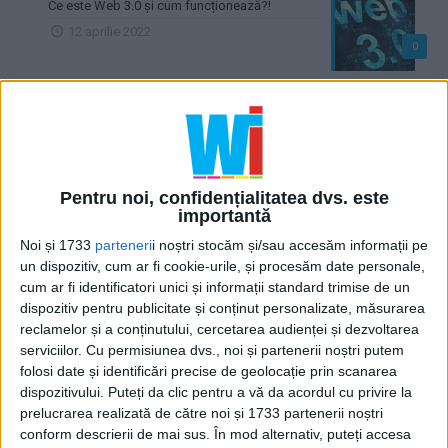
Ce este Web 3.0 și cum funcționează?!
12 aprilie 2022
0
Ce este acela CMS !?
11 februarie 2020
0
Ce este o bază de date !?
Pentru noi, confidențialitatea dvs. este
30 ianuarie 2020
importantă
0
Noi și 1733
parteneri
i noștri stocăm și/sau accesăm informații pe
un dispozitiv, cum ar fi cookie-urile, și procesăm date personale,
Ce este frontend !?
cum ar fi identificatori unici și informații standard trimise de un
28 ianuarie 2020
dispozitiv pentru publicitate și conținut personalizate, măsurarea
0
reclamelor și a conținutului, cercetarea audienței și dezvoltarea
serviciilor.
Cu permisiunea dvs., noi și partenerii noștri putem
Ce este backend !?
folosi date și identificări precise de geolocație prin scanarea
28 ianuarie 2020
dispozitivului. Puteți da clic pentru a vă da acordul cu privire la
0
prelucrarea realizată de către noi și 1733 partenerii noștri
conform descrierii de mai sus. În mod alternativ, puteți accesa