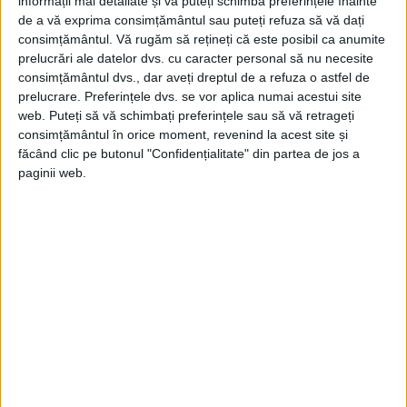
informații mai detaliate și vă puteți schimba preferințele înainte
27 January 2020
de a vă exprima consimțământul sau puteți refuza să vă dați
0
consimțământul.
Vă rugăm să rețineți că este posibil ca anumite
prelucrări ale datelor dvs. cu caracter personal să nu necesite
What is an API (Application Programming
consimțământul dvs., dar aveți dreptul de a refuza o astfel de
Interface) !?
prelucrare. Preferințele dvs. se vor aplica numai acestui site
0
24 January 2020
web. Puteți să vă schimbați preferințele sau să vă retrageți
consimțământul în orice moment, revenind la acest site și
What is web content !?
făcând clic pe butonul "Confidențialitate" din partea de jos a
paginii web.
22 January 2020
0
What is a responsive design !?
21 January 2020
0
LATEST COMMENTS
April 6, 2015