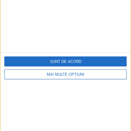
SERVICES
PORTFOLIO
SITEMAP
CONTACT
BLOG
SUNT DE ACORD
FEEDBACK
MAI MULTE OPȚIUNI
TERMS & CONDITIONS
Cookie Policy
Privacy Statement
POLL
Where did you find out about Web Invent?