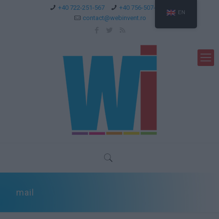
+40 722-251-567
+40 756-507-744
EN
contact@webinvent.ro
mail