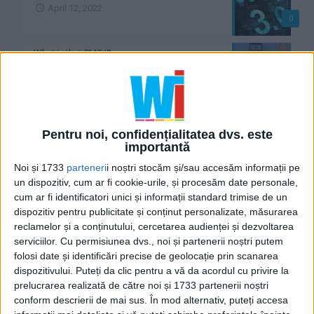
April 12, 2022
0
What is that CMS !?
11 February 2020
0
What is a database !?
Pentru noi, confidențialitatea dvs. este
30 January 2020
0
importantă
Noi și 1733
parteneri
i noștri stocăm și/sau accesăm informații pe
What's the frontend !?
un dispozitiv, cum ar fi cookie-urile, și procesăm date personale,
cum ar fi identificatori unici și informații standard trimise de un
28 January 2020
0
dispozitiv pentru publicitate și conținut personalizate, măsurarea
reclamelor și a conținutului, cercetarea audienței și dezvoltarea
serviciilor.
Cu permisiunea dvs., noi și partenerii noștri putem
What is a backend !?
folosi date și identificări precise de geolocație prin scanarea
28 January 2020
dispozitivului. Puteți da clic pentru a vă da acordul cu privire la
0
prelucrarea realizată de către noi și 1733 partenerii noștri
conform descrierii de mai sus. În mod alternativ, puteți accesa
What is a framework !?