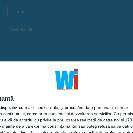
View Results
tantă
spozitiv, cum ar fi cookie-urile, și procesăm date personale, cum ar fi id
 conținutului, cercetarea audienței și dezvoltarea serviciilor.
Cu permisi
ru a vă da acordul cu privire la prelucrarea realizată de către noi și 173
ele înainte de a vă exprima consimțământul sau puteți refuza să vă dați
right © 2010 - 2026 - Web Invent Co. Webdesign Studio - All Rights Rese
țământul dvs., dar aveți dreptul de a refuza o astfel de prelucrare. Pre