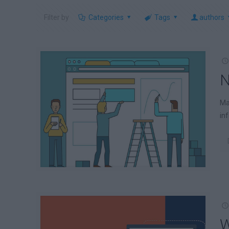
Filter by
Categories
Tags
authors
N
Ma
in
W