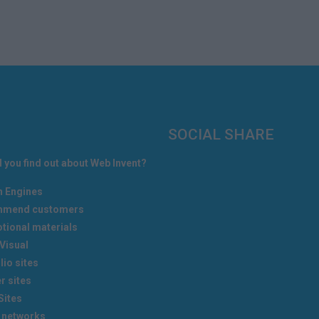
SOCIAL SHARE
 you find out about Web Invent?
h Engines
mend customers
tional materials
Visual
lio sites
r sites
Sites
 networks