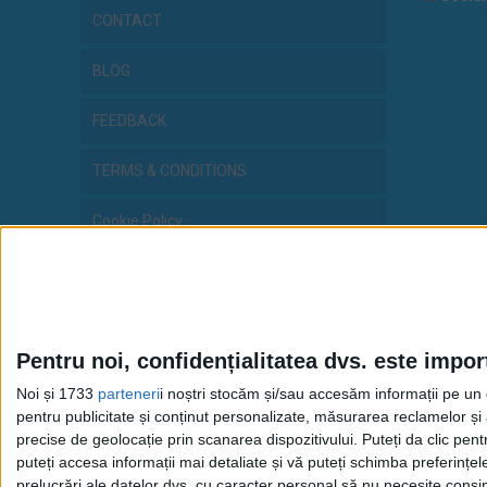
CONTACT
BLOG
FEEDBACK
TERMS & CONDITIONS
Cookie Policy
Privacy Statement
Pentru noi, confidențialitatea dvs. este impor
Noi și 1733
parteneri
i noștri stocăm și/sau accesăm informații pe un di
pentru publicitate și conținut personalizate, măsurarea reclamelor și a
precise de geolocație prin scanarea dispozitivului. Puteți da clic pent
puteți accesa informații mai detaliate și vă puteți schimba preferinț
Copy
prelucrări ale datelor dvs. cu caracter personal să nu necesite consim