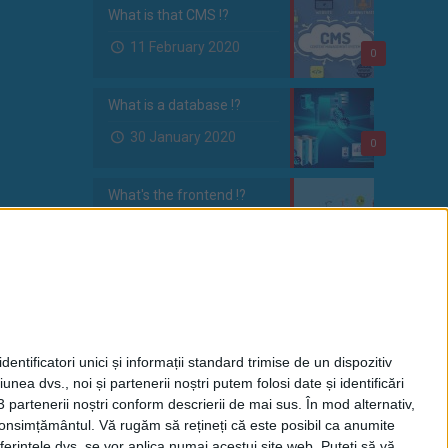
What is that CMS !?
11 February 2020
0
What is a database !?
30 January 2020
0
What's the frontend !?
28 January 2020
0
entificatori unici și informații standard trimise de un dispozitiv
unea dvs., noi și partenerii noștri putem folosi date și identificări
3 partenerii noștri conform descrierii de mai sus. În mod alternativ,
 consimțământul.
Vă rugăm să rețineți că este posibil ca anumite
rved.
ferințele dvs. se vor aplica numai acestui site web. Puteți să vă