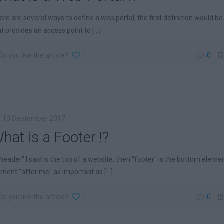
ere are several ways to define a web portal, the first definition would be
at provides an access point to
[...]
Do you like the article?
1
0
10 September 2017
hat is a Footer !?
 "header" I said is the top of a website, then "footer" is the bottom elemen
ement "after me" as important as
[...]
Do you like the article?
1
0