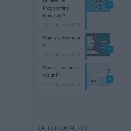
(Application
0
Programming
Interface) !?
24 January 2020
What is web content
!?
0
22 January 2020
What is a responsive
design !?
0
21 January 2020
LATEST COMMENTS