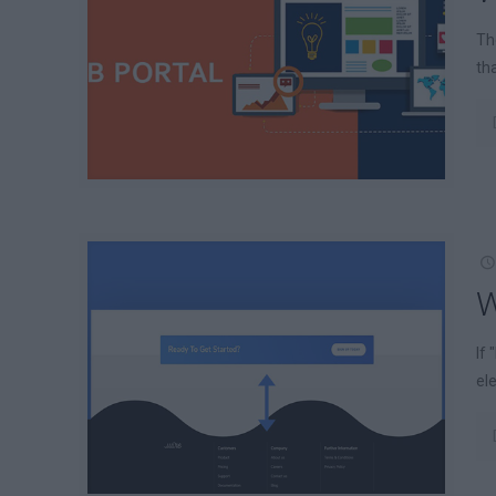
Th
th
W
If
el