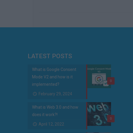
LATEST POSTS
What is Google Consent
Mode V2 and how is it
0
implemented?
February 29, 2024
What is Web 3.0 and how
does it work?!
0
April 12, 2022