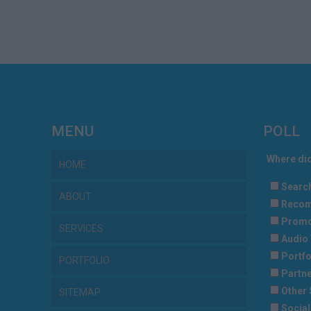
MENU
POLL
Where did
HOME
Searc
ABOUT
Recom
Promo
SERVICES
Audio 
Portfo
PORTFOLIO
Partne
Other 
SITEMAP
Social