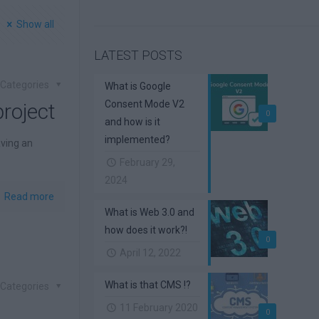
Show all
LATEST POSTS
Categories
What is Google
Consent Mode V2
project
0
and how is it
implemented?
aving an
February 29,
2024
Read more
What is Web 3.0 and
how does it work?!
0
April 12, 2022
What is that CMS !?
Categories
11 February 2020
0