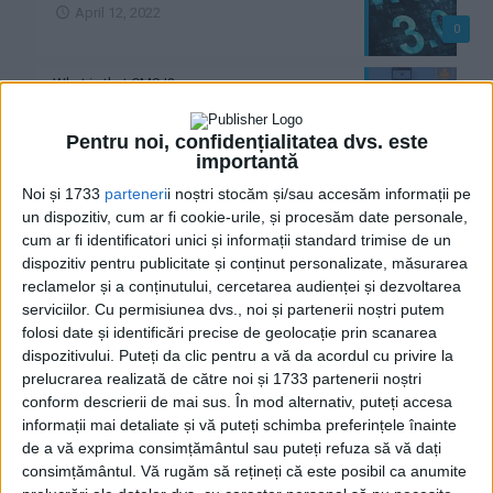
April 12, 2022
0
What is that CMS !?
11 February 2020
0
Pentru noi, confidențialitatea dvs. este
importantă
What is a database !?
Noi și 1733
parteneri
i noștri stocăm și/sau accesăm informații pe
30 January 2020
un dispozitiv, cum ar fi cookie-urile, și procesăm date personale,
0
cum ar fi identificatori unici și informații standard trimise de un
dispozitiv pentru publicitate și conținut personalizate, măsurarea
What's the frontend !?
reclamelor și a conținutului, cercetarea audienței și dezvoltarea
serviciilor.
Cu permisiunea dvs., noi și partenerii noștri putem
28 January 2020
0
folosi date și identificări precise de geolocație prin scanarea
dispozitivului. Puteți da clic pentru a vă da acordul cu privire la
prelucrarea realizată de către noi și 1733 partenerii noștri
What is a backend !?
conform descrierii de mai sus. În mod alternativ, puteți accesa
28 January 2020
informații mai detaliate și vă puteți schimba preferințele înainte
0
de a vă exprima consimțământul sau puteți refuza să vă dați
consimțământul.
Vă rugăm să rețineți că este posibil ca anumite
What is a framework !?