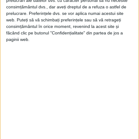
prelucrări ale datelor dvs. cu caracter personal să nu necesite
27 January 2020
consimțământul dvs., dar aveți dreptul de a refuza o astfel de
0
prelucrare. Preferințele dvs. se vor aplica numai acestui site
web. Puteți să vă schimbați preferințele sau să vă retrageți
What is an API (Application Programming
consimțământul în orice moment, revenind la acest site și
Interface) !?
făcând clic pe butonul "Confidențialitate" din partea de jos a
0
24 January 2020
paginii web.
What is web content !?
22 January 2020
0
What is a responsive design !?
21 January 2020
0
LATEST COMMENTS
April 6, 2015