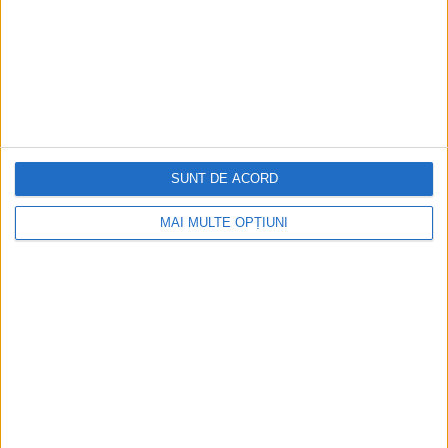
SERVICES
PORTFOLIO
SITEMAP
CONTACT
SUNT DE ACORD
BLOG
MAI MULTE OPȚIUNI
FEEDBACK
TERMS & CONDITIONS
Cookie Policy
Privacy Statement
POLL
Where did you find out about Web Invent?