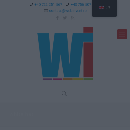
+40 722-251-567
+40 756-507-744
EN
contact@webinvent.ro
white hat