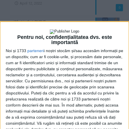
April 12, 2022
0
What is that CMS !?
11 February 2020
0
Pentru noi, confidențialitatea dvs. este
importantă
What is a database !?
Noi și 1733
parteneri
i noștri stocăm și/sau accesăm informații pe
30 January 2020
un dispozitiv, cum ar fi cookie-urile, și procesăm date personale,
0
cum ar fi identificatori unici și informații standard trimise de un
dispozitiv pentru publicitate și conținut personalizate, măsurarea
What's the frontend !?
reclamelor și a conținutului, cercetarea audienței și dezvoltarea
serviciilor.
Cu permisiunea dvs., noi și partenerii noștri putem
28 January 2020
0
folosi date și identificări precise de geolocație prin scanarea
dispozitivului. Puteți da clic pentru a vă da acordul cu privire la
prelucrarea realizată de către noi și 1733 partenerii noștri
What is a backend !?
conform descrierii de mai sus. În mod alternativ, puteți accesa
28 January 2020
informații mai detaliate și vă puteți schimba preferințele înainte
0
de a vă exprima consimțământul sau puteți refuza să vă dați
consimțământul.
Vă rugăm să rețineți că este posibil ca anumite
What is a framework !?