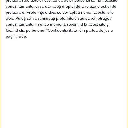
prelucrări ale datelor dvs. cu caracter personal să nu necesite
27 January 2020
consimțământul dvs., dar aveți dreptul de a refuza o astfel de
0
prelucrare. Preferințele dvs. se vor aplica numai acestui site
web. Puteți să vă schimbați preferințele sau să vă retrageți
What is an API (Application Programming
consimțământul în orice moment, revenind la acest site și
Interface) !?
făcând clic pe butonul "Confidențialitate" din partea de jos a
0
24 January 2020
paginii web.
What is web content !?
22 January 2020
0
What is a responsive design !?
21 January 2020
0
LATEST COMMENTS
April 6, 2015