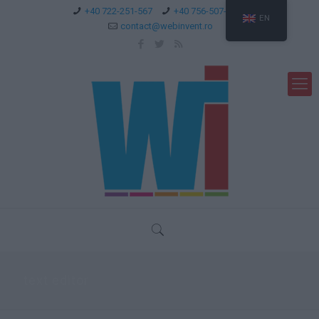
+40 722-251-567
+40 756-507-744
EN
contact@webinvent.ro
text editor