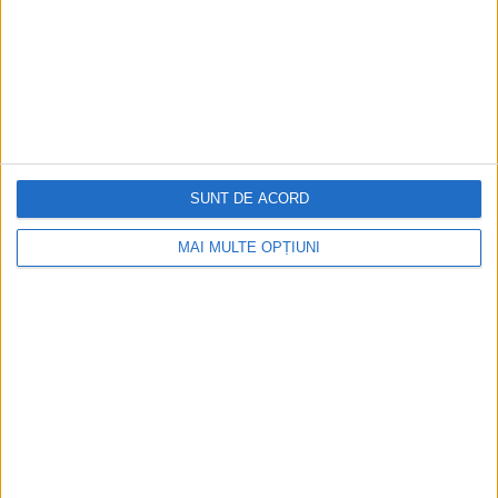
SERVICES
PORTFOLIO
SITEMAP
CONTACT
SUNT DE ACORD
BLOG
MAI MULTE OPȚIUNI
FEEDBACK
TERMS & CONDITIONS
Cookie Policy
Privacy Statement
POLL
Where did you find out about Web Invent?