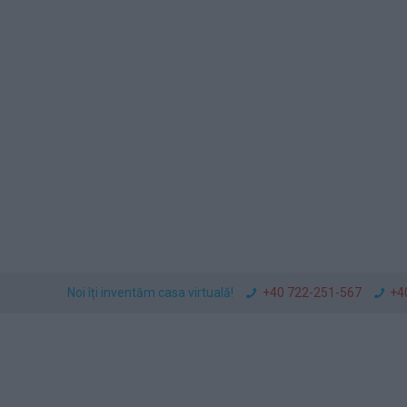
Noi îți inventăm casa virtuală!
+40 722-251-567
+4