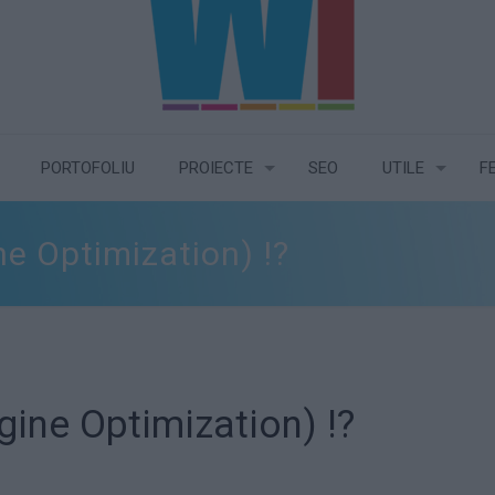
PORTOFOLIU
PROIECTE
SEO
UTILE
F
e Optimization) !?
ine Optimization) !?