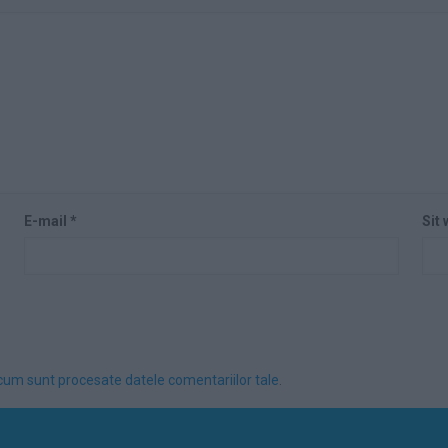
E-mail
*
Sit
cum sunt procesate datele comentariilor tale
.