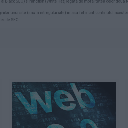
t al Black SEO) si randfish (White Hat) legata de moralitatea celor doua t
ilor unui site (sau a intregului site) in asa fel incat continutul acesto
deii de SEO.