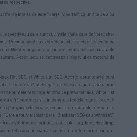
utarea respectiva.
astfel de inteles ca este foarte important ca un site sa aiba
l respectiv sau care sunt cuvintele cheie care definesc site-
mai sus. Presupunand ca avem doua site-uri care se ocupa cu
un utilizator ar genera o cautare pentru unul din cuvintele
rezultate. Acest lucru se datoreaza si faptului ca motorul de
Black Hat SEO, si White Hat SEO. Aceste doua tehnici sunt
l de cautare sa “inteleaga” mai bine continutul site-ului, in
intre primele rezultate. In timp ce prima tehnica, White Hat
ti a fi Spammeri, si…, in general efectele muncii lor pot fi
te de spam, si excluderea acestuia din rezultatele motoarelor
a : “Care este mai folositoare : Black Hat SEO sau White HAT
ca este imorala, si inutila publicului larg. In acelasi timp,
ceste tehnici se incearca “pacalirea” motorului de cautare.