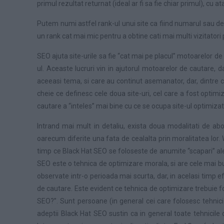
primul rezultat returnat (ideal ar fi sa fie chiar primul), cu a
Putem numi astfel rank-ul unui site ca fiind numarul sau de 
un rank cat mai mic pentru a obtine cati mai multi vizitatori
SEO ajuta site-urile sa fie “cat mai pe placul” motoarelor d
ul. Aceaste lucruri vin in ajutorul motoarelor de cautare,
aceeasi tema, si care au continut asemanator, dar, dintre 
cheie ce definesc cele doua site-uri, cel care a fost optimi
cautare a “inteles” mai bine cu ce se ocupa site-ul optimizat
Intrand mai mult in detaliu, exista doua modalitati de a
oarecum diferite una fata de cealalta prin moralitatea lor. 
timp ce Black Hat SEO se foloseste de anumite “scapari” ale
SEO este o tehnica de optimizare morala, si are cele mai bu
observate intr-o perioada mai scurta, dar, in acelasi timp e
de cautare. Este evident ce tehnica de optimizare trebuie f
SEO?”. Sunt persoane (in general cei care folosesc tehnici W
adeptii Black Hat SEO sustin ca in general toate tehnicile