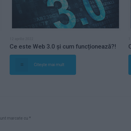
12 aprilie 2022
1
Ce este Web 3.0 și cum funcționează?!
Citește mai mult
 sunt marcate cu
*