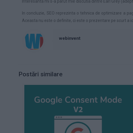
Interesanta mi s-a parut mie discutia dintre Earl Grey (adep
In concluzie, SEO reprezinta o tehnica de optimizare a pagin
Aceasta nu este o definite, ci este o prezentare pe scurt a i
webinvent
Postări similare