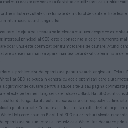
tat mai mult acesta are sanse sa fie vizitat de utilizatorii ce au initiat ca
ordine in lista rezultatelor returnate de motorul de cautare. Este lesne 
 prin intermediul search engine-lor.
e cautare. Le ajuta pe acestea sa inteleaga mai usor despre ce este site-u
 dar, interesul principal al SEO este o consecinta a celor enumerate 
care doar unul este optimizat pentru motoarele de cautare. Atunci cand 
zat are sanse mai mari sa apara inaintea celui de-al doilea in lista de 
.
bordare a problemelor de optimizare pentru search engine-uri. Exista 
White Hat SEO se ocupa in general cu acele optimizari care ajuta motoru
 alogritmilor de cautare pentru a aduce site-ul sau pagina optimizata pr
ne efecte pe termen lung, cei care folosesc Black Hat SEO sunt considera
fectul lor de lunga durata este marcarea site-ului respectiv ca fiind si
olosita pentru un site. Cu toate acestea, exista multe dezbaterii pe tem
hite Hat) care spun ca Black Hat SEO nu ar trebui folosita niciodata, si 
 de optimizare nu sunt morale, inclusiv cele White Hat, deoarece prin a