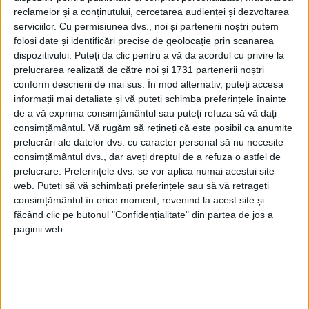
reclamelor și a conținutului, cercetarea audienței și dezvoltarea
Observatii: Banner utilizat cu preponderenta in interiorul
articolelor, motiv pentru care mult timp nu a fost utilizat la
serviciilor.
Cu permisiunea dvs., noi și partenerii noștri putem
adevarata valoare. Varianta ideala (din punct de vedere al
folosi date și identificări precise de geolocație prin scanarea
eficientei) pentru rectangle impune livrarea reclamei in functie de
dispozitivului. Puteți da clic pentru a vă da acordul cu privire la
continutul articolului (in articol de sport reclama la
prelucrarea realizată de către noi și 1731 partenerii noștri
produs/servicii sportive, etc); din pacate tehnologia ad-server-
conform descrierii de mai sus. În mod alternativ, puteți accesa
elor prezente in .RO nu permite livrarea reclamei pe bannere in
informații mai detaliate și vă puteți schimba preferințele înainte
sistem contextual).
de a vă exprima consimțământul sau puteți refuza să vă dați
Denumire: Backlink
consimțământul.
Vă rugăm să rețineți că este posibil ca anumite
prelucrări ale datelor dvs. cu caracter personal să nu necesite
Dimensiuni: 88 x 31 pixeli
consimțământul dvs., dar aveți dreptul de a refuza o astfel de
prelucrare. Preferințele dvs. se vor aplica numai acestui site
Pozitie: N/A
web. Puteți să vă schimbați preferințele sau să vă retrageți
Observatii: Banner folosit frecvent pentru “banner exchange” in
consimțământul în orice moment, revenind la acest site și
intentia de a crea backlinkuri spre alte site-uri partenere.
făcând clic pe butonul "Confidențialitate" din partea de jos a
paginii web.
webinvent