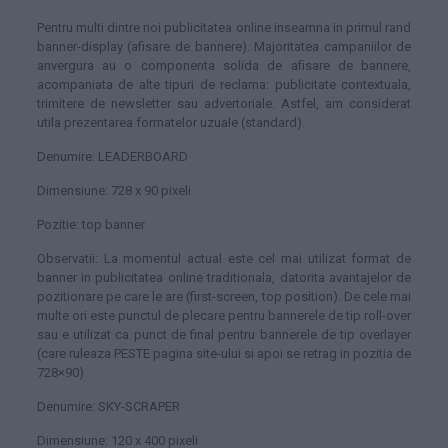
Pentru multi dintre noi publicitatea online inseamna in primul rand
banner-display (afisare de bannere). Majoritatea campaniilor de
anvergura au o componenta solida de afisare de bannere,
acompaniata de alte tipuri de reclama: publicitate contextuala,
trimitere de newsletter sau advertoriale. Astfel, am considerat
utila prezentarea formatelor uzuale (standard).
Denumire: LEADERBOARD
Dimensiune: 728 x 90 pixeli
Pozitie: top banner
Observatii: La momentul actual este cel mai utilizat format de
banner in publicitatea online traditionala, datorita avantajelor de
pozitionare pe care le are (first-screen, top position). De cele mai
multe ori este punctul de plecare pentru bannerele de tip roll-over
sau e utilizat ca punct de final pentru bannerele de tip overlayer
(care ruleaza PESTE pagina site-ului si apoi se retrag in pozitia de
728×90)
Denumire: SKY-SCRAPER
Dimensiune: 120 x 400 pixeli