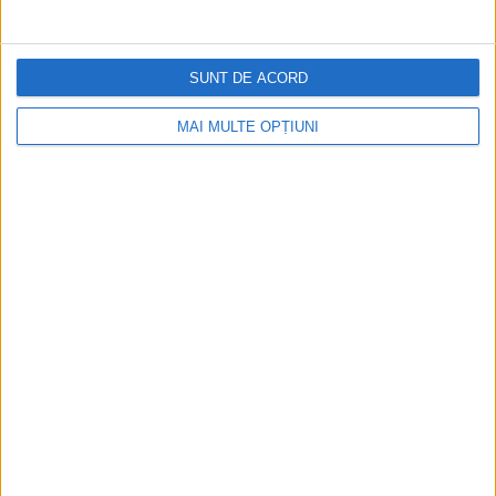
DESPRE
SERVICII
SUNT DE ACORD
PORTOFOLIU
MAI MULTE OPȚIUNI
SITEMAP
CONTACT
BLOG
FEEDBACK
TERMENI & CONDITII
Politica privind Cookie-urile
Declarație de Confidențialitate
SONDAJ